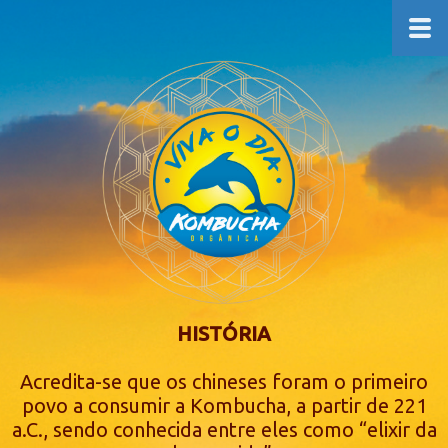
HISTÓRIA
Acredita-se que os chineses foram o primeiro
povo a consumir a Kombucha, a partir de 221
a.C., sendo conhecida entre eles como “elixir da