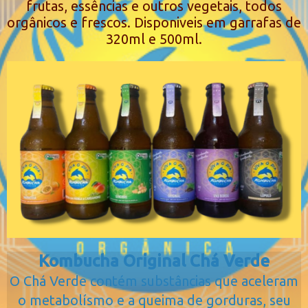
frutas, essências e outros vegetais, todos
orgânicos e frescos. Disponiveis em garrafas de
320ml e 500ml.
Kombucha Original Chá Verde
O Chá Verde contém substâncias que aceleram
o metabolísmo e a queima de gorduras, seu