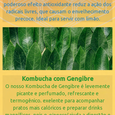
poderoso efeito antioxidante reduz a ação dos
radicais livres, que causam o envelhecimento
precoce. Ideal para servir com limão.
Kombucha com Gengibre
O nosso Kombucha de Gengibre é levemente
picante e perfumado, refrescante e
termogênico. exelente para acompanhar
pratos mais calóricos e preparar drinks
magníficos, pois o
gingerol
ajuda a digestão e