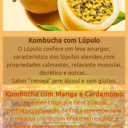
Kombucha com Lúpulo
O Lúpulo confere um leve amargor,
característico dos lúpulos alemães,com
propriedades calmantes, relaxante muscular,
diurético e outras...
Sabor "cerveja" sem álcool e sem glúten.
Kombucha com Manga e Cardamomo
Um sabor tropical e bem asiatico,
perfeita combinação de fruta com especiaria
aromatica criando um efeito refrescante e
excelente digestivo para acompanhar aqueles