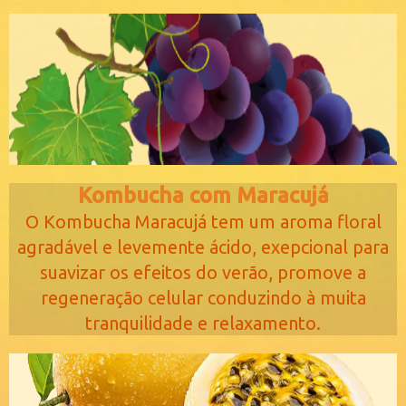
Kombucha com Maracujá
O Kombucha Maracujá tem um aroma floral
a
gradável e levemente ácido, exepcional para
suavizar os efeitos do verão, promove a
regeneração celular conduzindo à muita
tranquilidade e relaxamento.